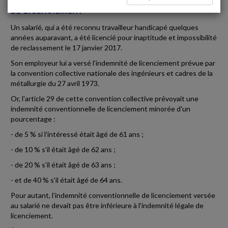
DE LICENCIEMENT
Un salarié, qui a été reconnu travailleur handicapé quelques
années auparavant, a été licencié pour inaptitude et impossibilité
de reclassement le 17 janvier 2017.
Son employeur lui a versé l'indemnité de licenciement prévue par
la convention collective nationale des ingénieurs et cadres de la
métallurgie du 27 avril 1973.
Or, l'article 29 de cette convention collective prévoyait une
indemnité conventionnelle de licenciement minorée d'un
pourcentage :
- de 5 % si l'intéressé était âgé de 61 ans ;
- de 10 % s'il était âgé de 62 ans ;
- de 20 % s'il était âgé de 63 ans ;
- et de 40 % s'il était âgé de 64 ans.
Pour autant, l'indemnité conventionnelle de licenciement versée
au salarié ne devait pas être inférieure à l'indemnité légale de
licenciement.