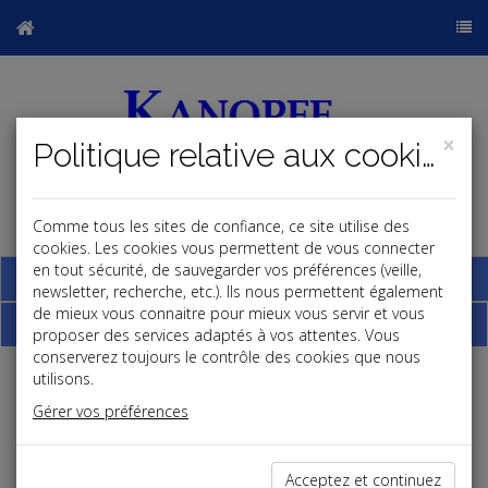
×
Politique relative aux cookies
Comme tous les sites de confiance, ce site utilise des
j
cookies. Les cookies vous permettent de vous connecter
en tout sécurité, de sauvegarder vos préférences (veille,
Base documentaire
newsletter, recherche, etc.). Ils nous permettent également
de mieux vous connaitre pour mieux vous servir et vous
Dépêches
proposer des services adaptés à vos attentes. Vous
conserverez toujours le contrôle des cookies que nous
utilisons.
j
a
b
Gérer vos préférences
Social, Paye
Date: 2025-01-28
MINORATION DE L'INDEMNITÉ CONVENTIONNELLE
Acceptez et continuez