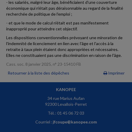
- les salariés, malgré leur âge, bénéficiaient d'une couverture
économique qui n'était pas déraisonnable au regard de la finalité
recherchée de politique de l'emploi ;
- et que le mode de calcul n'était est pas manifestement
inapproprié pour atteindre cet objectif.
Les dispositions conventionnelles prévoyant une minoration de
l'indemnité de licenciement en lien avec l'âge et l'accès à la
retraite à taux plein étaient donc appropriées et nécessaires.
Elles ne constituaient pas une discrimination en raison de l'âge.
Cass. soc. 8 janvier 2025, n° 23-15410 FB
Retourner à la liste des dépêches
Imprimer
KANOPEE
34 rue Marius Aufan
92300 Levallois-Perret
Tél. : 01 45 06 72 03
Courriel :
jfcoupe@kanopee.com