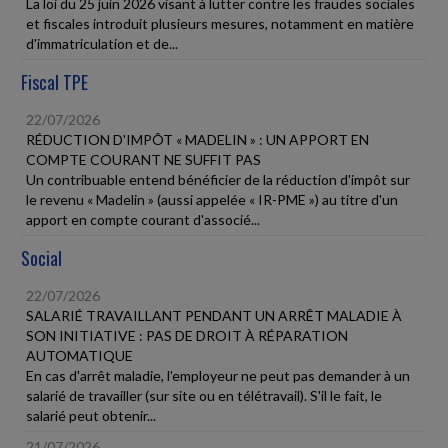
La loi du 25 juin 2026 visant à lutter contre les fraudes sociales
et fiscales introduit plusieurs mesures, notamment en matière
d'immatriculation et de...
Fiscal TPE
22/07/2026
RÉDUCTION D'IMPÔT « MADELIN » : UN APPORT EN
COMPTE COURANT NE SUFFIT PAS
Un contribuable entend bénéficier de la réduction d'impôt sur
le revenu « Madelin » (aussi appelée « IR-PME ») au titre d'un
apport en compte courant d'associé...
Social
22/07/2026
SALARIÉ TRAVAILLANT PENDANT UN ARRÊT MALADIE À
SON INITIATIVE : PAS DE DROIT À RÉPARATION
AUTOMATIQUE
En cas d'arrêt maladie, l'employeur ne peut pas demander à un
salarié de travailler (sur site ou en télétravail). S'il le fait, le
salarié peut obtenir...
21/07/2026