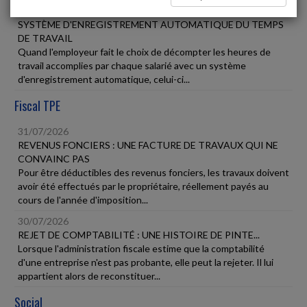
31/07/2026
SYSTÈME D'ENREGISTREMENT AUTOMATIQUE DU TEMPS
DE TRAVAIL
Quand l'employeur fait le choix de décompter les heures de
travail accomplies par chaque salarié avec un système
d'enregistrement automatique, celui-ci...
Fiscal TPE
31/07/2026
REVENUS FONCIERS : UNE FACTURE DE TRAVAUX QUI NE
CONVAINC PAS
Pour être déductibles des revenus fonciers, les travaux doivent
avoir été effectués par le propriétaire, réellement payés au
cours de l'année d'imposition...
30/07/2026
REJET DE COMPTABILITÉ : UNE HISTOIRE DE PINTE...
Lorsque l'administration fiscale estime que la comptabilité
d'une entreprise n'est pas probante, elle peut la rejeter. Il lui
appartient alors de reconstituer...
Social