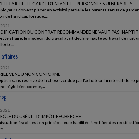
ITÉ PARTIELLE GARDE D'ENFANT ET PERSONNES VULNÉRABLES
ployeurs doivent placer en activité partielle les parents tenus de gard
on de handicap lorsque,...
/2021
DIFICATION DU CONTRAT RECOMMANDÉE NE VAUT PAS INAPTI
tte affaire, le médecin du travail avait déclaré inapte au travail de nuit 
ffecté...
 affaires
/2021
RIEL VENDU NON CONFORME
eption sans réserve de la chose vendue par l'acheteur lui interdit de se 
ne règle bien connue,...
TPE
/2021
ÔLE DU CRÉDIT D'IMPÔT RECHERCHE
istration fiscale est en principe seule habilitée à notifier des rectificati
r...