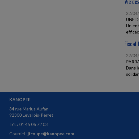
Vie des
22/04
UNE D
Un entr
efficac
Fiscal 
22/04
PARRA
Dans l
solidar
KANOPEE
34 rue Marius Aufan
92300 Levallois-Perret
Tél. : 01 45 06 72 03
Courriel :
jfcoupe@kanopee.com