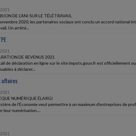
/2021
SION DE L'ANI SUR LE TÉLÉTRAVAIL
novembre 2020, les partenaires sociaux ont conclu un accord national in
vail. Un arrêté...
TPE
/2021
RATION DE REVENUS 2021
ail de déclaration en ligne sur le site impots.gouv.fr est officiellement ouv
uables à déclarer...
 affaires
/2021
ÈQUE NUMÉRIQUE ÉLARGI
istère de l'Économie veut permettre à un maximum d'entreprises de profit
r leur numérisation....
/2021