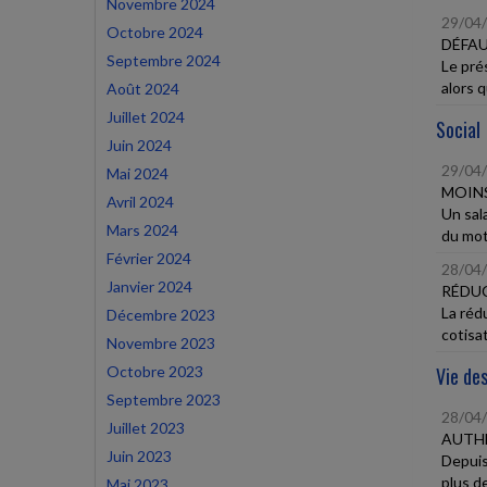
Novembre 2024
29/04
Octobre 2024
DÉFAU
Septembre 2024
Le pré
alors q
Août 2024
Juillet 2024
Social
Juin 2024
29/04
Mai 2024
MOINS
Avril 2024
Un sal
Mars 2024
du mot
Février 2024
28/04
Janvier 2024
RÉDUC
La réd
Décembre 2023
cotisat
Novembre 2023
Octobre 2023
Vie des
Septembre 2023
28/04
Juillet 2023
AUTHE
Juin 2023
Depuis 
plus de
Mai 2023