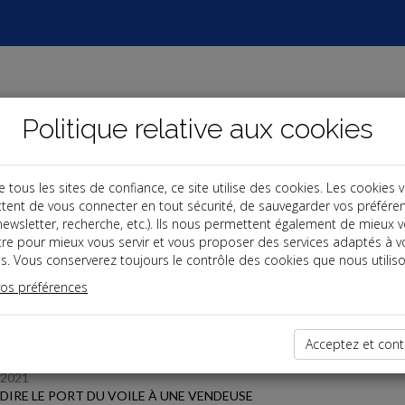
Politique relative aux cookies
ous les sites de confiance, ce site utilise des cookies. Les cookies 
tent de vous connecter en tout sécurité, de sauvegarder vos préfére
s
, newsletter, recherche, etc.). Ils nous permettent également de mieux 
tre pour mieux vous servir et vous proposer des services adaptés à v
s. Vous conserverez toujours le contrôle des cookies que nous utiliso
 des dernières dépêches
vos préférences
Acceptez et cont
/2021
DIRE LE PORT DU VOILE À UNE VENDEUSE