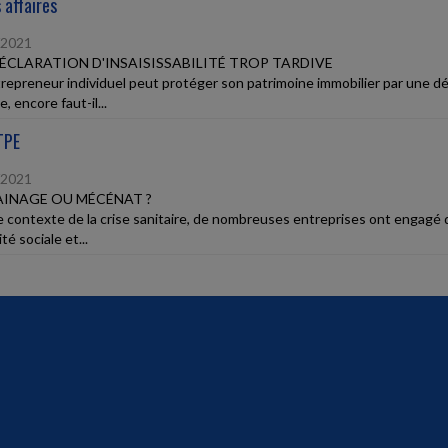
 affaires
/2021
ÉCLARATION D'INSAISISSABILITÉ TROP TARDIVE
epreneur individuel peut protéger son patrimoine immobilier par une décla
e, encore faut-il...
TPE
/2021
INAGE OU MÉCÉNAT ?
e contexte de la crise sanitaire, de nombreuses entreprises ont engagé 
ité sociale et...