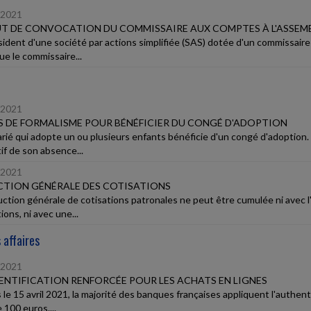
/2021
T DE CONVOCATION DU COMMISSAIRE AUX COMPTES À L'ASSEM
sident d'une société par actions simplifiée (SAS) dotée d'un commissair
ue le commissaire...
/2021
 DE FORMALISME POUR BÉNÉFICIER DU CONGÉ D'ADOPTION
arié qui adopte un ou plusieurs enfants bénéficie d'un congé d'adoption.
if de son absence...
/2021
TION GÉNÉRALE DES COTISATIONS
uction générale de cotisations patronales ne peut être cumulée ni avec l'
ions, ni avec une...
 affaires
/2021
NTIFICATION RENFORCÉE POUR LES ACHATS EN LIGNES
le 15 avril 2021, la majorité des banques françaises appliquent l'authenti
 100 euros....