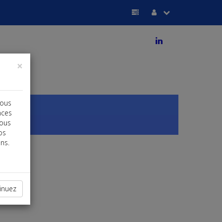
j
×
vous
nces
vous
os
ns.
inuez