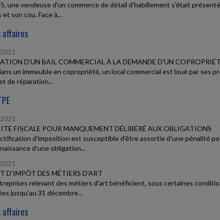
5, une vendeuse d'un commerce de détail d'habillement s'était présenté
s et son cou. Face à...
 affaires
/2021
IATION D'UN BAIL COMMERCIAL À LA DEMANDE D'UN COPROPRIÉ
ans un immeuble en copropriété, un local commercial est loué par ses prop
t de réparation...
TPE
/2021
ITÉ FISCALE POUR MANQUEMENT DÉLIBÉRÉ AUX OBLIGATIONS
ctification d'imposition est susceptible d'être assortie d'une pénalité
aissance d'une obligation...
/2021
T D'IMPÔT DES MÉTIERS D'ART
treprises relevant des métiers d'art bénéficient, sous certaines conditio
es jusqu'au 31 décembre...
 affaires