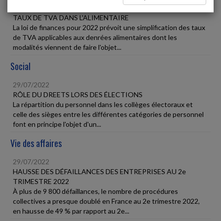
29/07/2022
TAUX DE TVA DANS L'ALIMENTAIRE
La loi de finances pour 2022 prévoit une simplification des taux
de TVA applicables aux denrées alimentaires dont les
modalités viennent de faire l'objet...
Social
29/07/2022
RÔLE DU DREETS LORS DES ÉLECTIONS
La répartition du personnel dans les collèges électoraux et
celle des sièges entre les différentes catégories de personnel
font en principe l'objet d'un...
Vie des affaires
29/07/2022
HAUSSE DES DÉFAILLANCES DES ENTREPRISES AU 2e
TRIMESTRE 2022
À plus de 9 800 défaillances, le nombre de procédures
collectives a presque doublé en France au 2e trimestre 2022,
en hausse de 49 % par rapport au 2e...