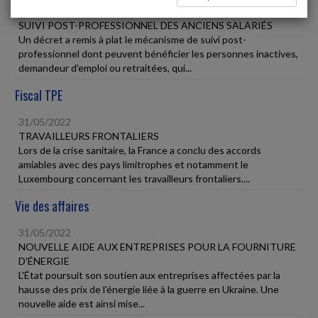
31/05/2022
SUIVI POST-PROFESSIONNEL DES ANCIENS SALARIÉS
Un décret a remis à plat le mécanisme de suivi post-
professionnel dont peuvent bénéficier les personnes inactives,
demandeur d'emploi ou retraitées, qui...
Fiscal TPE
31/05/2022
TRAVAILLEURS FRONTALIERS
Lors de la crise sanitaire, la France a conclu des accords
amiables avec des pays limitrophes et notamment le
Luxembourg concernant les travailleurs frontaliers....
Vie des affaires
31/05/2022
NOUVELLE AIDE AUX ENTREPRISES POUR LA FOURNITURE
D'ÉNERGIE
L'État poursuit son soutien aux entreprises affectées par la
hausse des prix de l'énergie liée à la guerre en Ukraine. Une
nouvelle aide est ainsi mise...