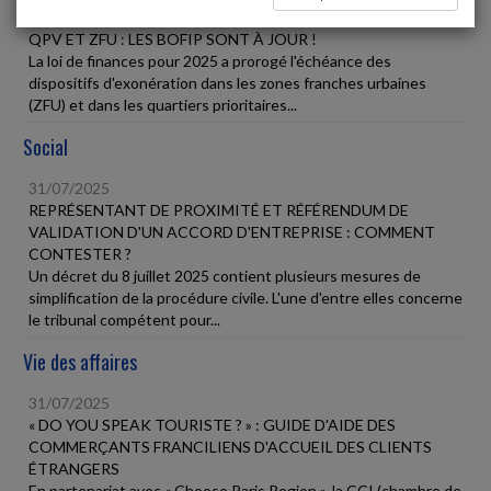
31/07/2025
QPV ET ZFU : LES BOFIP SONT À JOUR !
La loi de finances pour 2025 a prorogé l'échéance des
dispositifs d'exonération dans les zones franches urbaines
(ZFU) et dans les quartiers prioritaires...
Social
31/07/2025
REPRÉSENTANT DE PROXIMITÉ ET RÉFÉRENDUM DE
VALIDATION D'UN ACCORD D'ENTREPRISE : COMMENT
CONTESTER ?
Un décret du 8 juillet 2025 contient plusieurs mesures de
simplification de la procédure civile. L'une d'entre elles concerne
le tribunal compétent pour...
Vie des affaires
31/07/2025
« DO YOU SPEAK TOURISTE ? » : GUIDE D'AIDE DES
COMMERÇANTS FRANCILIENS D'ACCUEIL DES CLIENTS
ÉTRANGERS
En partenariat avec « Choose Paris Region », la CCI (chambre de