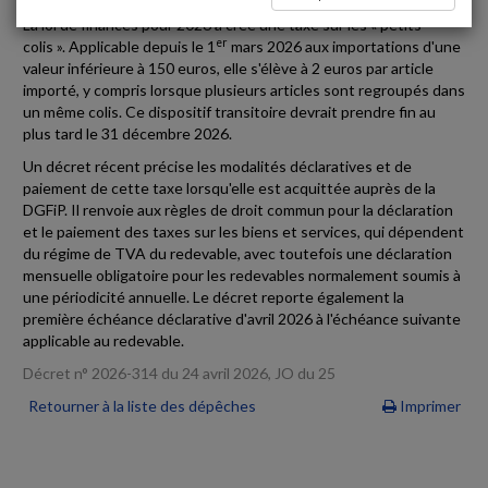
La loi de finances pour 2026 a créé une taxe sur les « petits
er
colis ». Applicable depuis le 1
mars 2026 aux importations d'une
valeur inférieure à 150 euros, elle s'élève à 2 euros par article
importé, y compris lorsque plusieurs articles sont regroupés dans
un même colis. Ce dispositif transitoire devrait prendre fin au
plus tard le 31 décembre 2026.
Un décret récent précise les modalités déclaratives et de
paiement de cette taxe lorsqu'elle est acquittée auprès de la
DGFiP. Il renvoie aux règles de droit commun pour la déclaration
et le paiement des taxes sur les biens et services, qui dépendent
du régime de TVA du redevable, avec toutefois une déclaration
mensuelle obligatoire pour les redevables normalement soumis à
une périodicité annuelle. Le décret reporte également la
première échéance déclarative d'avril 2026 à l'échéance suivante
applicable au redevable.
Décret n° 2026-314 du 24 avril 2026, JO du 25
Retourner à la liste des dépêches
Imprimer