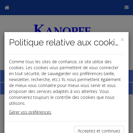
×
Politique relative aux cookies
Comme tous les sites de confiance, ce site utilise des
j
cookies. Les cookies vous permettent de vous connecter
en tout sécurité, de sauvegarder vos préférences (veille,
Base documentaire
newsletter, recherche, etc.). Ils nous permettent également
de mieux vous connaitre pour mieux vous servir et vous
Dépêches
proposer des services adaptés à vos attentes. Vous
conserverez toujours le contrôle des cookies que nous
utilisons.
j
a
b
Gérer vos préférences
Fiscal TPE
Date: 2026-05-28
TAXE SUR LES PETITS COLIS
Acceptez et continuez