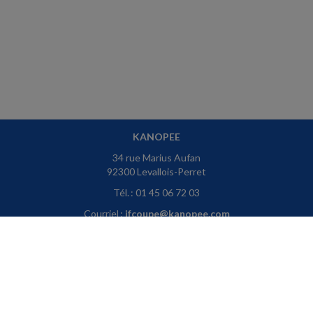
KANOPEE
34 rue Marius Aufan
92300 Levallois-Perret
Tél. : 01 45 06 72 03
Courriel :
jfcoupe@kanopee.com
ACCUEIL
PLAN
MENTIONS LÉGALES
CONTACT