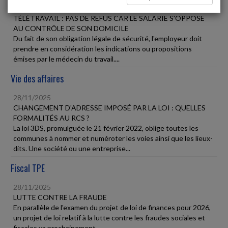
28/11/2025
TÉLÉTRAVAIL : PAS DE REFUS CAR LE SALARIE S'OPPOSE
AU CONTRÔLE DE SON DOMICILE
Du fait de son obligation légale de sécurité, l'employeur doit
prendre en considération les indications ou propositions
émises par le médecin du travail....
Vie des affaires
28/11/2025
CHANGEMENT D'ADRESSE IMPOSÉ PAR LA LOI : QUELLES
FORMALITÉS AU RCS ?
La loi 3DS, promulguée le 21 février 2022, oblige toutes les
communes à nommer et numéroter les voies ainsi que les lieux-
dits. Une société ou une entreprise...
Fiscal TPE
28/11/2025
LUTTE CONTRE LA FRAUDE
En parallèle de l'examen du projet de loi de finances pour 2026,
un projet de loi relatif à la lutte contre les fraudes sociales et
fiscales va prochainement...