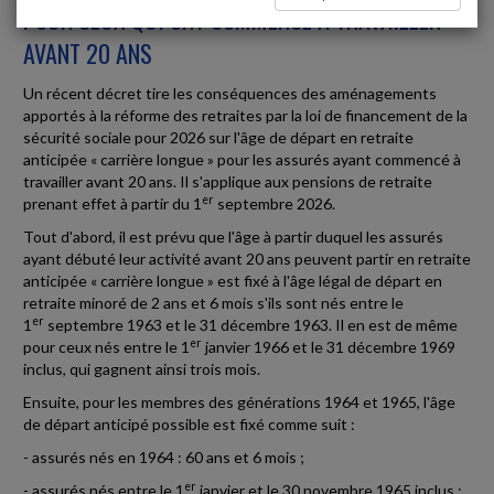
POUR CEUX QUI ONT COMMENCÉ À TRAVAILLER
AVANT 20 ANS
Un récent décret tire les conséquences des aménagements
apportés à la réforme des retraites par la loi de financement de la
sécurité sociale pour 2026 sur l'âge de départ en retraite
anticipée « carrière longue » pour les assurés ayant commencé à
travailler avant 20 ans. Il s'applique aux pensions de retraite
er
prenant effet à partir du 1
septembre 2026.
Tout d'abord, il est prévu que l'âge à partir duquel les assurés
ayant débuté leur activité avant 20 ans peuvent partir en retraite
anticipée « carrière longue » est fixé à l'âge légal de départ en
retraite minoré de 2 ans et 6 mois s'ils sont nés entre le
er
1
septembre 1963 et le 31 décembre 1963. Il en est de même
er
pour ceux nés entre le 1
janvier 1966 et le 31 décembre 1969
inclus, qui gagnent ainsi trois mois.
Ensuite, pour les membres des générations 1964 et 1965, l'âge
de départ anticipé possible est fixé comme suit :
- assurés nés en 1964 : 60 ans et 6 mois ;
er
- assurés nés entre le 1
janvier et le 30 novembre 1965 inclus :