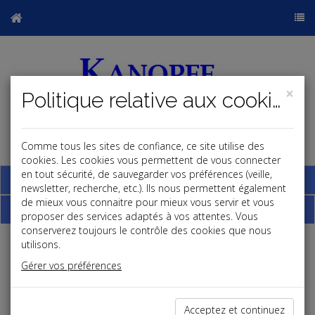
×
Politique relative aux cookies
Comme tous les sites de confiance, ce site utilise des
j
cookies. Les cookies vous permettent de vous connecter
en tout sécurité, de sauvegarder vos préférences (veille,
Base documentaire
newsletter, recherche, etc.). Ils nous permettent également
de mieux vous connaitre pour mieux vous servir et vous
Dépêches
proposer des services adaptés à vos attentes. Vous
conserverez toujours le contrôle des cookies que nous
utilisons.
j
a
b
Gérer vos préférences
Social
Date: 2026-05-28
RETRAITE ANTICIPÉE CARRIÈRE LONGUE : DU NEUF
Acceptez et continuez