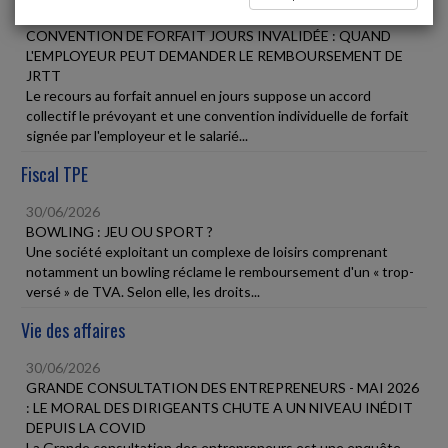
30/06/2026
CONVENTION DE FORFAIT JOURS INVALIDÉE : QUAND
L'EMPLOYEUR PEUT DEMANDER LE REMBOURSEMENT DE
JRTT
Le recours au forfait annuel en jours suppose un accord
collectif le prévoyant et une convention individuelle de forfait
signée par l'employeur et le salarié...
Fiscal TPE
30/06/2026
BOWLING : JEU OU SPORT ?
Une société exploitant un complexe de loisirs comprenant
notamment un bowling réclame le remboursement d'un « trop-
versé » de TVA. Selon elle, les droits...
Vie des affaires
30/06/2026
GRANDE CONSULTATION DES ENTREPRENEURS - MAI 2026
: LE MORAL DES DIRIGEANTS CHUTE A UN NIVEAU INÉDIT
DEPUIS LA COVID
La Grande consultation des entrepreneurs est une enquête