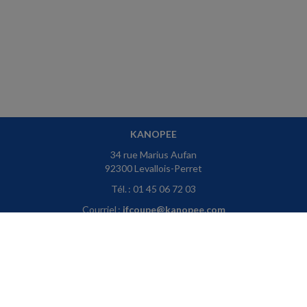
KANOPEE
34 rue Marius Aufan
92300 Levallois-Perret
Tél. : 01 45 06 72 03
Courriel :
jfcoupe@kanopee.com
ACCUEIL
PLAN
MENTIONS LÉGALES
CONTACT