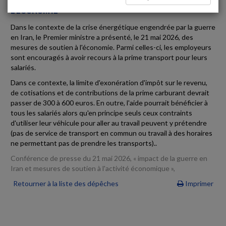
L'ÉCONOMIE
Dans le contexte de la crise énergétique engendrée par la guerre
en Iran, le Premier ministre a présenté, le 21 mai 2026, des
mesures de soutien à l'économie. Parmi celles-ci, les employeurs
sont encouragés à avoir recours à la prime transport pour leurs
salariés.
Dans ce contexte, la limite d'exonération d'impôt sur le revenu,
de cotisations et de contributions de la prime carburant devrait
passer de 300 à 600 euros. En outre, l'aide pourrait bénéficier à
tous les salariés alors qu'en principe seuls ceux contraints
d'utiliser leur véhicule pour aller au travail peuvent y prétendre
(pas de service de transport en commun ou travail à des horaires
ne permettant pas de prendre les transports)..
Conférence de presse du 21 mai 2026, « impact de la guerre en
Iran et mesures de soutien à l'activité économique »,
Retourner à la liste des dépêches
Imprimer