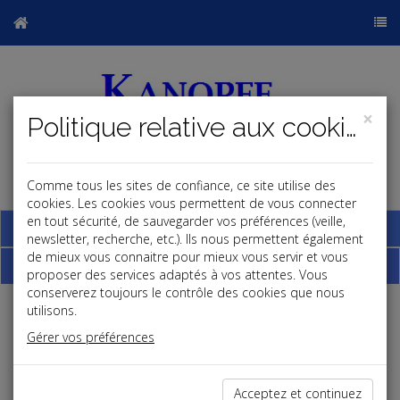
×
Politique relative aux cookies
Comme tous les sites de confiance, ce site utilise des
j
cookies. Les cookies vous permettent de vous connecter
en tout sécurité, de sauvegarder vos préférences (veille,
Base documentaire
newsletter, recherche, etc.). Ils nous permettent également
de mieux vous connaitre pour mieux vous servir et vous
Dépêches
proposer des services adaptés à vos attentes. Vous
conserverez toujours le contrôle des cookies que nous
utilisons.
j
a
b
Gérer vos préférences
Social
Date: 2026-06-02
PRIME CARBURANT : DES MESURES DE SOUTIEN À
Acceptez et continuez